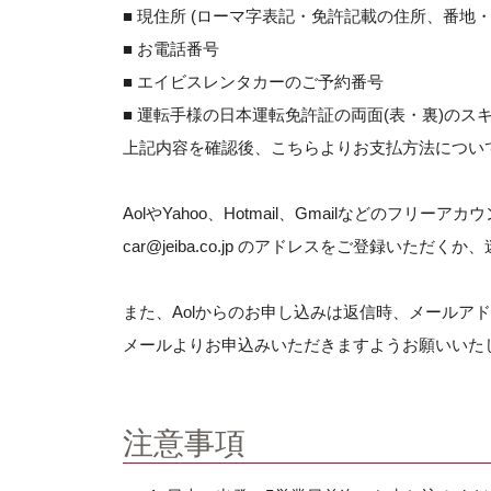
■ 現住所 (ローマ字表記・免許記載の住所、番地
■ お電話番号
■ エイビスレンタカーのご予約番号
■ 運転手様の日本運転免許証の両面(表・裏)の
上記内容を確認後、こちらよりお支払方法につい
AolやYahoo、Hotmail、Gmailなどの
car@jeiba.co.jp のアドレスをご登録い
また、Aolからのお申し込みは返信時、メールア
メールよりお申込みいただきますようお願いいた
注意事項