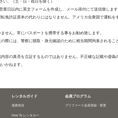
さい。（土・日・祝日を除く）
3営業日以内に英文フォームを作成し、メール添付にて送信致します
運転免許証原本の代わりにはなりません。アメリカ合衆国で運転を
いません。常にパスポートを携帯する事をお勧め致します。
反の際には、警察に聴取・身元確認のために相当期間拘束されるこ
。
載内容の真否を立証するものではありません。不正確な記載や虚偽
負いかねます。
レンタルガイド
会員プログラム
道路状況
プリファード会員登録・変更
How To レンタカー